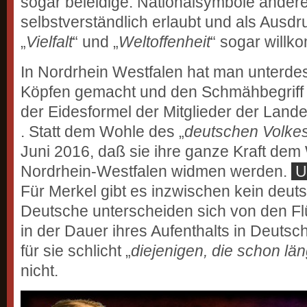
sogar beleidige. Nationalsymbole ander
selbstverständlich erlaubt und als Ausdr
„
Vielfalt
“ und „
Weltoffenheit
“ sogar willk
In Nordrhein Westfalen hat man unterde
Köpfen gemacht und den Schmähbegriff 
der Eidesformel der Mitglieder der Lan
. Statt dem Wohle des „
deutschen Volke
Juni 2016, daß sie ihre ganze Kraft de
Nordrhein-Westfalen widmen werden.
U
Für Merkel gibt es inzwischen kein deut
Deutsche unterscheiden sich von den Fl
in der Dauer ihres Aufenthalts in Deutsc
für sie schlicht „
diejenigen, die schon län
nicht.