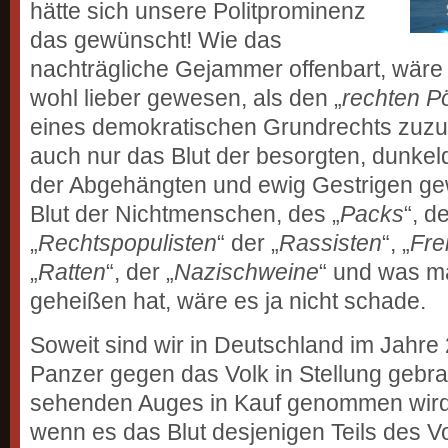
hätte sich unsere Politprominenz
das gewünscht! Wie das
nachträgliche Gejammer offenbart, wäre 
wohl lieber gewesen, als den „
rechten P
eines demokratischen Grundrechts zuzu
auch nur das Blut der besorgten, dunke
der Abgehängten und ewig Gestrigen g
Blut der Nichtmenschen, des „
Packs
“, de
„
Rechtspopulisten
“ der „
Rassisten
“, „
Fre
„
Ratten
“, der „
Nazischweine
“ und was m
geheißen hat, wäre es ja nicht schade.
Soweit sind wir in Deutschland im Jahre
Panzer gegen das Volk in Stellung gebr
sehenden Auges in Kauf genommen wird, 
wenn es das Blut desjenigen Teils des V