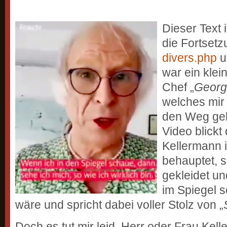
Dieser Text
die Fortsetz
divers.php
u
war ein kle
Chef „
Georg
welches mir 
den Weg gel
Video blickt
Kellermann 
behauptet, s
gekleidet un
im Spiegel so
wäre und spricht dabei voller Stolz von „
Doch es tut mir leid, Herr oder Frau Kell