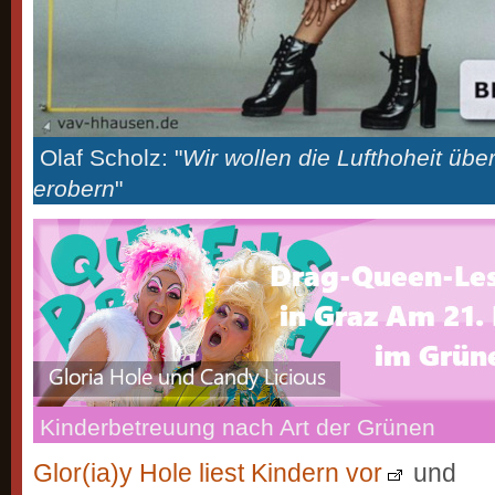
Olaf Scholz: "
Wir wollen die Lufthoheit übe
erobern
"
Kinderbetreuung nach Art der Grünen
Glor(ia)y Hole liest Kindern vor
und