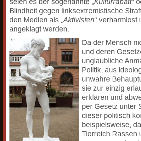
seien es der sogenannte „
Kulturrabatt
“ 
Blindheit gegen linksextremistische Straft
den Medien als „
Aktivisten
“ verharmlost 
angeklagt werden.
Da der Mensch nic
und deren Gesetzen
unglaubliche Anm
Politik, aus ideo
unwahre Behauptu
sie zur einzig erl
erklären und abw
per Gesetz unter S
dieser politisch k
beispielsweise, d
Tierreich Rassen 