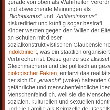
gerade von oben als Wahrheiten verordn
und abweichende Meinungen als
„
Biologismus
“ und "
Antifeminismus
"
diskreditiert und künftig sogar bestraft.
Kinder werden gegen den Willen der Elt
an Schulen mit dieser
sozialkonstruktivistischen Glaubenslehr
indoktriniert
, was ein staatlich organisier
Verbrechen ist. Diese ganze sozialistisc
Gleichmacherei und die politisch aufge
biologischer Fakten
, entlarvt das realit
der sich für „
erwacht
“ (woke) haltenden
gefährliche und menschenfeindliche Ideo
Menschenfeindlich, weil sie die Mensche
sozialen, kulturellen und sexuellen Identi
und die Familie als Keimzelle der Gesells