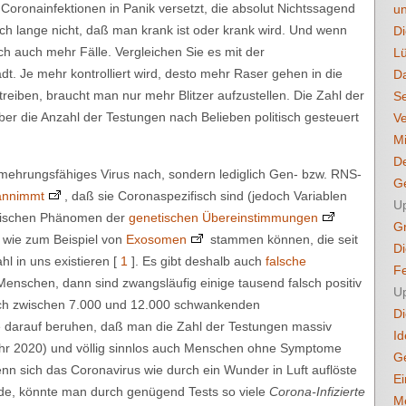
Coronainfektionen in Panik versetzt, die absolut Nichtssagend
u
och lange nicht, daß man krank ist oder krank wird. Und wenn
Di
ch auch mehr Fälle. Vergleichen Sie es mit der
L
adt. Je mehr kontrolliert wird, desto mehr Raser gehen in die
D
eiben, braucht man nur mehr Blitzer aufzustellen. Die Zahl der
S
ber die Anzahl der Testungen nach Belieben politisch gesteuert
Ve
Mi
D
mehrungsfähiges Virus nach, sondern lediglich Gen- bzw. RNS-
Ge
annimmt
, daß sie Coronaspezifisch sind (jedoch Variablen
U
ogischen Phänomen der
genetischen Übereinstimmungen
Gr
 wie zum Beispiel von
Exosomen
stammen können, die seit
D
l in uns existieren [
1
]. Es gibt deshalb auch
falsche
Fe
 Menschen, dann sind zwangsläufig einige tausend falsch positiv
U
lich zwischen 7.000 und 12.000 schwankenden
Di
e darauf beruhen, daß man die Zahl der Testungen massiv
Id
hr 2020) und völlig sinnlos auch Menschen ohne Symptome
Ge
enn sich das Coronavirus wie durch ein Wunder in Luft auflöste
Ei
de, könnte man durch genügend Tests so viele
Corona-Infizierte
M