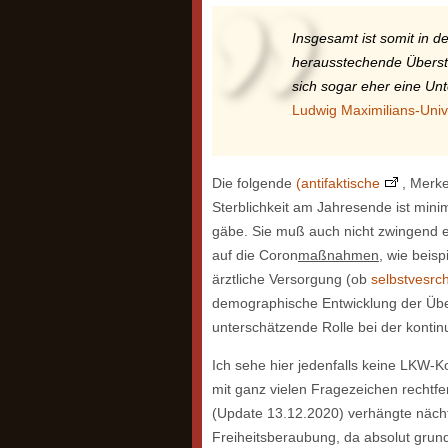
Insgesamt ist somit in d
herausstechende Überste
sich sogar eher eine Unte
Ludwig Maximilians-Uni
Die folgende
(antifaktische
, Merke
Sterblichkeit am Jahresende ist minim
gäbe. Sie muß auch nicht zwingend 
auf die Coron
maßnahmen
, wie beis
ärztliche Versorgung (ob
selbstvesrc
demographische Entwicklung der Übera
unterschätzende Rolle bei der kontin
Ich sehe hier jedenfalls keine LKW-K
mit ganz vielen Fragezeichen rechtfer
(Update 13.12.2020) verhängte nächtl
Freiheitsberaubung, da absolut grund