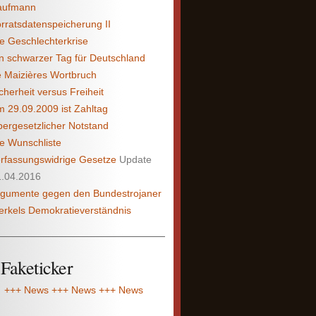
aufmann
rratsdatenspeicherung II
e Geschlechterkrise
n schwarzer Tag für Deut­schland
 Maizières Wortbruch
cherheit versus Freiheit
 29.09.2009 ist Zahltag
ergesetzlicher Notstand
e Wunschliste
rfassungs­widrige Gesetze
Update
1.04.2016
gumente gegen den Bundes­trojaner
rkels Demokratieverständnis
Faketicker
+++ News +++ News +++ News