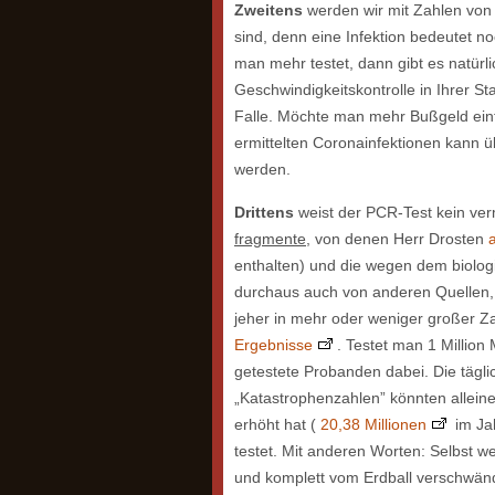
Zweitens
werden wir mit Zahlen von 
sind, denn eine Infektion bedeutet n
man mehr testet, dann gibt es natürli
Geschwindigkeitskontrolle in Ihrer St
Falle. Möchte man mehr Bußgeld eintr
ermittelten Coronainfektionen kann ü
werden.
Drittens
weist der PCR-Test kein ver
fragmente
, von denen Herr Drosten
enthalten) und die wegen dem biol
durchaus auch von anderen Quellen,
jeher in mehr oder weniger großer Zah
Ergebnisse
. Testet man 1 Million
getestete Probanden dabei. Die täg
„Katastrophenzahlen” könnten allein
erhöht hat (
20,38 Millionen
im Ja
testet. Mit anderen Worten: Selbst w
und komplett vom Erdball verschwän