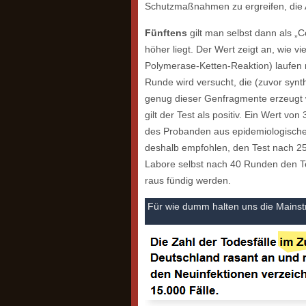
Schutzmaßnahmen zu ergreifen, die A
Fünftens
gilt man selbst dann als „
höher liegt. Der Wert zeigt an, wie 
Polymerase-Ketten-Reaktion) laufen m
Runde wird versucht, die (zuvor syn
genug dieser Genfragmente erzeugt 
gilt der Test als positiv. Ein Wert vo
des Probanden aus epidemiologischer 
deshalb empfohlen, den Test nach 25
Labore selbst nach 40 Runden den Te
raus fündig werden.
Für wie dumm halten uns die Mainst