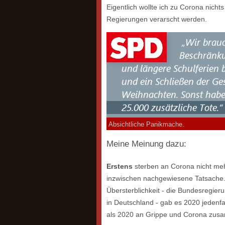
Eigentlich wollte ich zu Corona nicht
Regierungen verarscht werden.
Absichtliche Panikmache.
Meine Meinung dazu:
Erstens
sterben an Corona nicht meh
inzwischen nachgewiesene Tatsache. 
Übersterblichkeit - die Bundesregieru
in Deutschland - gab es 2020 jedenfa
als 2020 an Grippe und Corona zus