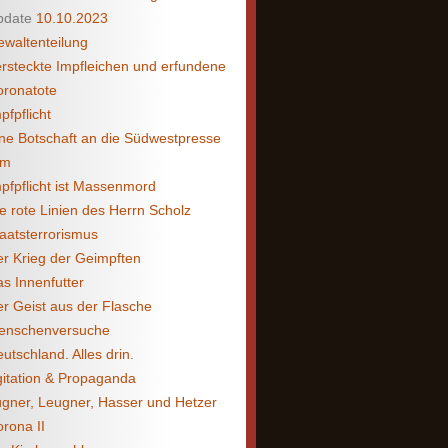
pdate
10.10.2023
waltenteilung
rsteckte Impfleichen und erfundene
oronatote
pfpflicht
ne Botschaft an die Südwestpresse
lm
pfpflicht ist Massenmord
e rote Linien des Herrn Scholz
aatsterrorismus
r Krieg der Geimpften
s Innenfutter
r Geist aus der Flasche
enschenversuche
utschland. Alles drin.
itation & Propaganda
gner, Leugner, Hasser und Hetzer
rona II