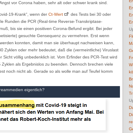
En
ngst vor Corona haben, sehr alt oder schwer krank sind.
En
Covid-19-Krank“, wenn der
Ct-Wert
des Tests bei 30 oder
En
viele Runden die PCR (Real-time Reverse-Transkriptase-
En
uß, bis sie einen positiven Corona-Befund ergibt. Bei jeder
U
thetisierte) gesuchte Gensequenz zu vermehren. Erst wenn
Fl
werden konnten, damit man sie überhaupt nachweisen kann,
M
n 30 Zyklen oder mehr bedeutet, daß die (vermeintliche) Viruslast
G
Sicht völlig unbedenklich ist. Vom Erfinder des PCR-Test wird
F
 Zyklen als Ergebnislos zu beenden. Dennoch brechen viele
Wo
st noch nicht ab. Gerade so als wolle man auf Teufel komm
k
B
No
reammedien eigentlich?
Tr
U
Da
Di
re
G