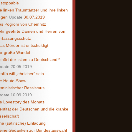
nstoppable
e linken Traumtänzer und ihre linken
ügen
Update
30.07.2019
as Pogrom von Chemnitz
ehr geehrte Damen und Herren vom
rfassungsschutz
as Mörder ist entschuldigt
er große Wandel
hört der Islam zu Deutschland?
pdate 20.05.2019
oKo will „ehrlicher“ sein
ie Heute-Show
ministischer Rassismus
pdate 10.09.2019
e Lovestory des Monats
entität der Deutschen und die kranke
sellschaft
ne (satirische) Einladung
eine Gedanken zur Bundestagswahl