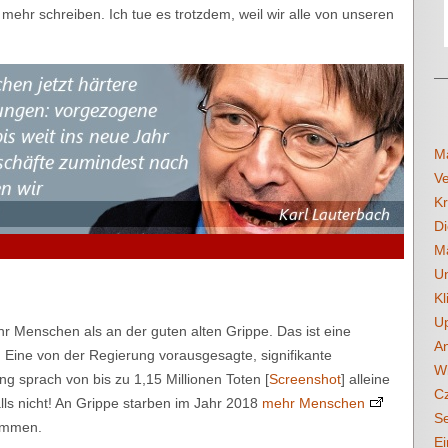
s mehr schreiben. Ich tue es trotzdem, weil wir alle von unseren
Mä
V
Kr
Di
Mä
U
Kl
Up
r Menschen als an der guten alten Grippe. Das ist eine
An
Eine von der Regierung vorausgesagte, signifikante
Wi
ng sprach von bis zu 1,15 Millionen Toten [
Screenshot
] alleine
Cz
lls nicht! An Grippe starben im Jahr 2018
mehr Menschen
Se
ammen.
Ei