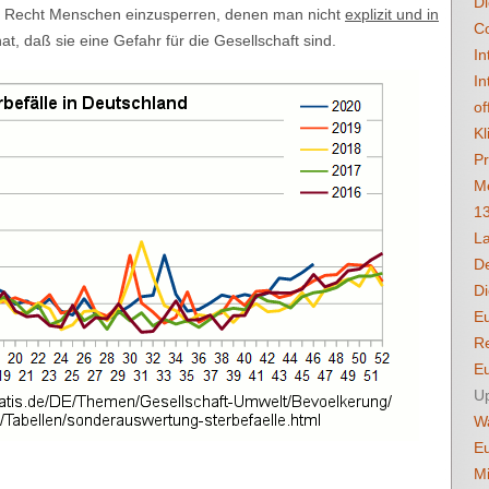
Di
 Recht Menschen einzusperren, denen man nicht
explizit und in
C
, daß sie eine Gefahr für die Gesellschaft sind.
In
In
of
Kl
Pr
Me
1
La
D
Di
E
Re
Eu
U
Wa
E
Mi