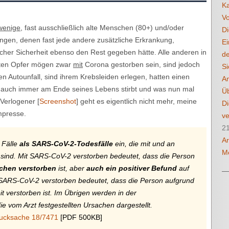
K
Vo
wenige
, fast ausschließlich alte Menschen (80+) und/oder
Di
gen, denen fast jede andere zusätzliche Erkrankung,
Ei
licher Sicherheit ebenso den Rest gegeben hätte. Alle anderen in
de
ten Opfer mögen zwar
mit
Corona gestorben sein, sind jedoch
Si
en Autounfall, sind ihrem Krebsleiden erlegen, hatten einen
Am
n auch immer am Ende seines Lebens stirbt und was nun mal
Üb
 Verlogener [
Screenshot
] geht es eigentlich nicht mehr, meine
Di
mpresse.
ve
2
Ar
e Fälle
als SARS-CoV-2-Todesfälle
ein, die mit und an
Me
sind. Mit SARS-CoV-2 verstorben bedeutet, dass die Person
chen verstorben
ist, aber
auch ein positiver Befund
auf
SARS-CoV-2 verstorben bedeutet, dass die Person aufgrund
t verstorben ist. Im Übrigen werden in der
ie vom Arzt festgestellten Ursachen dargestellt.
ucksache 18/7471
[PDF 500KB]