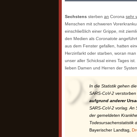
Sechstens
sterben
an
Corona
sehr 
Menschen mit schweren Vorerkrankun
einschließlich einer Grippe, mit ziem
den Medien als
Coronatote
angeführ
aus dem Fenster gefallen, hatten ein
Herzinfarkt oder starben, woran ma
unser aller Schicksal eines Tages ist.
lieben Damen und Herren der Syste
In die Statistik gehen di
SARS-CoV-2 verstorben 
aufgrund anderer Ursa
SARS-CoV-2 vorlag. An 
der gemeldeten Krankhei
Todesursachenstatistik d
Bayerischer Landtag,
Dr