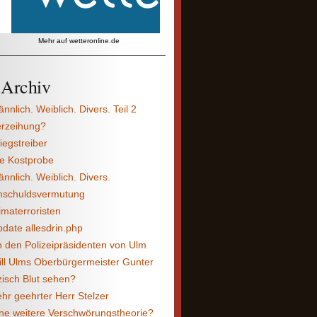
Mehr auf
wetteronline.de
Archiv
nnlich. Weiblich. Divers. Teil 2
erzeihung?
iegstreiber
e Kostprobe
nnlich. Weiblich. Divers.
nschuldsvermutung
imaterroristen
date allesdrin.php
 den Polizeipräsidenten von Ulm
ll Ulms Oberbürgermeister Gunter
isch Blut sehen?
hr geehrter Herr Stelzer
ne weitere Verschwörungstheorie?