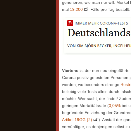
generieren, wie man nur will. Merkel
mal
19.200
Fälle pro Tag bestellt
Viertens
ist der nun neu eingeführte I
Corona positiv getesteten Personen p
werden, wo besonders strenge
Restr
beliebig viele Tests allein durch fals
möchte. Wer sucht, der findet! Zude
geringen Mortalitätsrate (
0,05%
bei u
begründete Entziehung der Grundre
Artikel 19GG (2)
). Anstatt der ga
vernünftiger, es denjenigen selbst zu