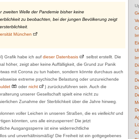
U
er zweiten Welle der Pandemie bisher keine
Ge
rblichkeit zu beobachten, bei der jungen Bevölkerung zeigt
Ve
rsterblichkeit.
C
versität München
Im
Ei
U
l) Grafik habe ich auf
dieser Datenbasis
selbst erstellt. Die
Im
al höher, zeigt aber keine Auffälligkeit, die Grund zur Panik
Di
etwas mit Corona zu tun haben, sondern könnte durchaus auch
St
pielsweise extreme psychische Belastung oder unzureichende
De
huldet
oder
nicht
) zurückzuführen sein. Auch die
Da
lterung unserer Gesellschaft spielt eine nicht zu
De
uierlichen Zunahme der Sterblichkeit über die Jahre hinweg.
M
De
olonnen voller Leichen in unseren Straßen, die es
vielleicht
und
Ag
tigen könnten, uns alle einzusperren! Die jetzt
Lü
iche Ausgangssperre ist eine widerrechtliche
Co
los und unverhältnismäßig! Die Freiheit ist ein gottgegebenes