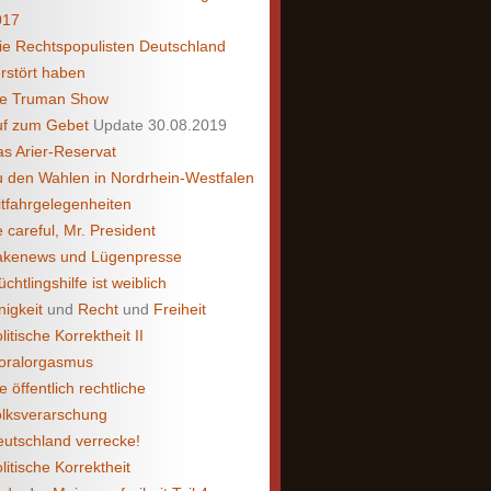
017
e Rechtspopulisten Deutschland
rstört haben
ie Truman Show
uf zum Gebet
Update 30.08.2019
s Arier-Reservat
 den Wahlen in Nordrhein-Westfalen
tfahrgelegenheiten
 careful, Mr. President
akenews und Lügenpresse
üchtlingshilfe ist weiblich
nigkeit
und
Recht
und
Freiheit
litische Korrektheit II
oralorgasmus
e öffentlich rechtliche
lksverarschung
utschland verrecke!
litische Korrektheit