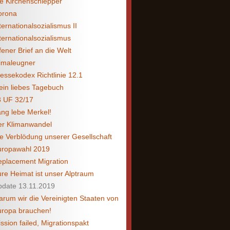
e Kirchenschlepper
orona
ternationalsozialismus II
ternationalsozialismus
fener Brief an die Welt
imaleugner
essekodex Richtlinie 12.1
in liebes Tagebuch
3 UF 32/17
ng lebe Merkel!
er Klimanwandel
e Verblödung unserer Gesellschaft
uropawahl 2019
placement Migration
re Heimat ist unser Alptraum
pdate 13.11.2019
rum wir die Vereinigten Staaten von
uropa brauchen!
ssion failed, Migrationspakt