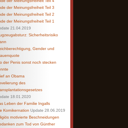
de der Meinungsfreiheit Teil 4
de der Meinungsfreiheit Teil 3
de der Meinungsfreiheit Teil 2
de der Meinungsfreiheit Teil 1
pdate 21.04.2019
ugzeugabsturz: Sicherheitsrisiko
ann
eichberechtigung, Gender und
rauenquote
 der Penis sonst noch stecken
önnte
rief an Obama
velierung des
ansplantationsgesetzes
pdate 18.01.2020
s Leben der Familie Ingalls
e Komikernation
Update 28.06.2019
ligiös motivierte Beschneidungen
edanken zum Tod von Günther