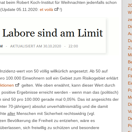
 hat beim Robert Koch-Institut für Weihnachten jedenfalls schon
2
. (Update 05.11.2020:
et voilà
!)
Wi
ze
D
A
Da
Zu
Mi
Be
F
nzidenz-wert von 50 völlig willkürlich angesetzt. Ab 50 auf
Fl
ro 100.000 Einwohnern soll ein Gebiet zum Risikogebiet erklärt
Ei
iktionen
gelten. Wie oben erwähnt, kann dieser Wert durch
Po
ch positive Ergebnisse erreicht werden - wenn man das (politisch)
M
m sind 50 pro 100.000 gerade mal 0,05%. Das ist angesichts der
Di
nter 70-jährigen) absolut unverhältnismäßig und die damit
Vo
chte
aller
Menschen mit Sicherheit rechtswidrig (vgl.
De
nzen Bevölkerung die Freiheit zu entziehen, wäre es
Po
 überlassen, sich freiwillig zu schützen und besondere